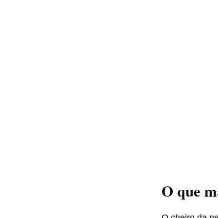
O que m
O cheiro da p