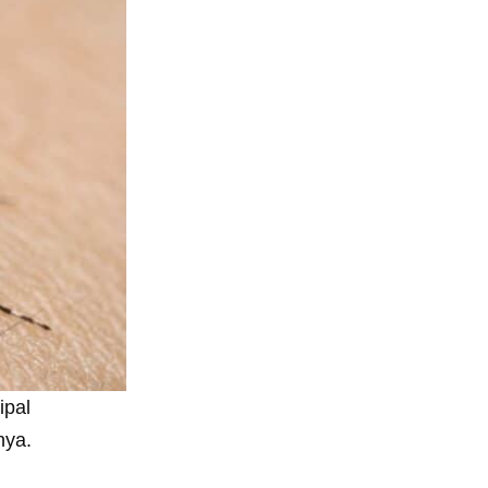
ipal
nya.