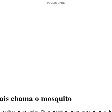
PUBLICIDADE
ais chama o mosquito
ele não age sozinho. Os mosquitos usam um conjunto de 