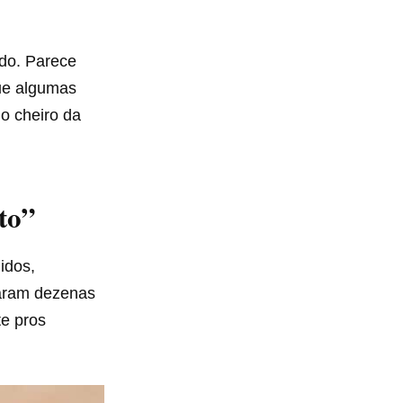
ado. Parece
que algumas
no cheiro da
to”
idos,
staram dezenas
e pros