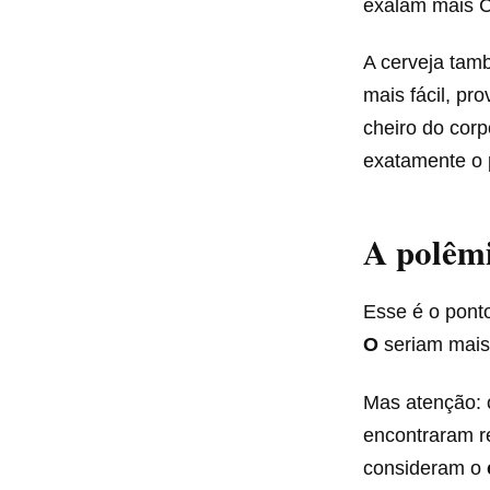
exalam mais C
A cerveja tam
mais fácil, pr
cheiro do cor
exatamente o 
A polêmi
Esse é o ponto
O
seriam mais 
Mas atenção: 
encontraram re
consideram o