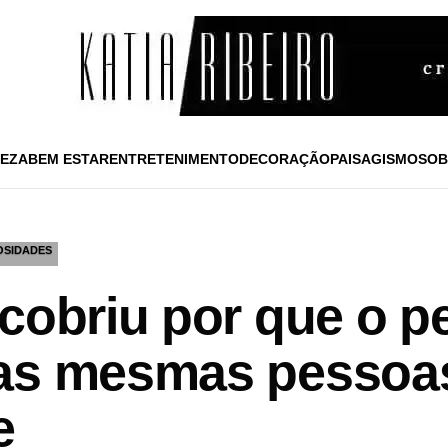
EZA
BEM ESTAR
ENTRETENIMENTO
DECORAÇÃO
PAISAGISMO
SOB
OSIDADES
cobriu por que o p
as mesmas pessoas
e