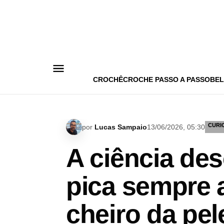
Pular
para
o
conteúdo
CROCHÊ
CROCHE PASSO A PASSO
BEL
CURI
por
Lucas Sampaio
13/06/2026, 05:30
A ciência des
pica sempre 
cheiro da pel