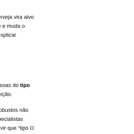
veja vira alvo
e e muda o
xplicar
essoas do
tipo
eção.
robustos não
ecialistas
vir que “tipo O