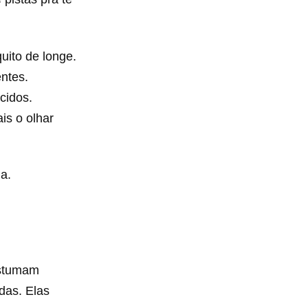
uito de longe.
ntes.
ácidos.
is o olhar
a.
stumam
das. Elas