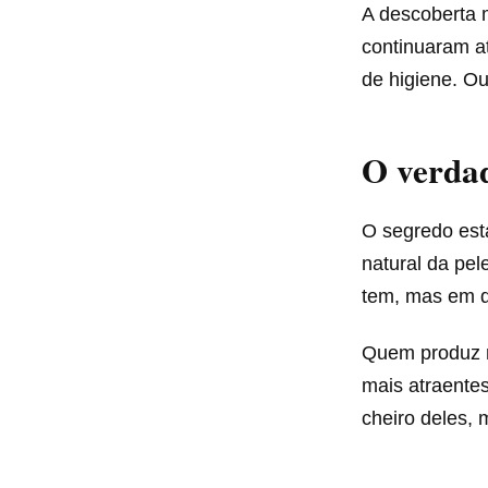
A descoberta 
continuaram a
de higiene. Ou
O verdad
O segredo es
natural da pel
tem, mas em q
Quem produz
mais atraente
cheiro deles,