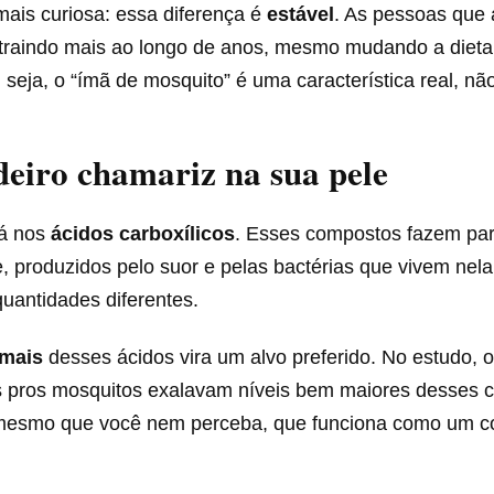
mais curiosa: essa diferença é
estável
. As pessoas que 
traindo mais ao longo de anos, mesmo mudando a dieta 
 seja, o “ímã de mosquito” é uma característica real, nã
eiro chamariz na sua pele
tá nos
ácidos carboxílicos
. Esses compostos fazem par
e, produzidos pelo suor e pelas bactérias que vivem ne
uantidades diferentes.
mais
desses ácidos vira um alvo preferido. No estudo, o
s pros mosquitos exalavam níveis bem maiores desses 
 mesmo que você nem perceba, que funciona como um co