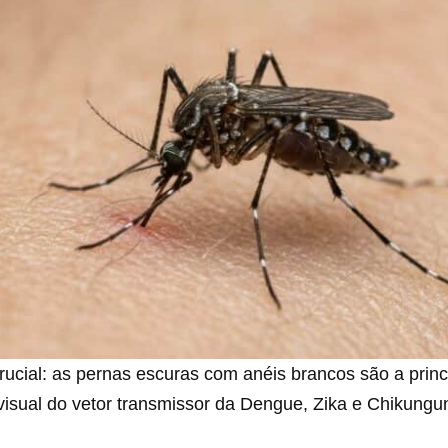
crucial: as pernas escuras com anéis brancos são a princ
 visual do vetor transmissor da Dengue, Zika e Chikungu