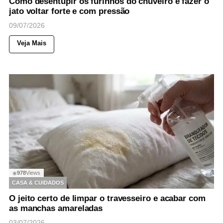
Como desentupir os furinhos do chuveiro e fazer o
jato voltar forte e com pressão
09/07/2026
Veja Mais
978
Views
◉
CASA & CUIDADOS
O jeito certo de limpar o travesseiro e acabar com
as manchas amareladas
03/07/2026