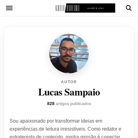
Pular
para
o
conteúdo
AUTOR
Lucas Sampaio
828
artigos publicados
Sou apaixonado por transformar ideias em
experiências de leitura irresistíveis. Como redator e
estrategista de conteúdo, minha missão é conectar