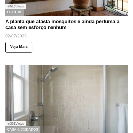
516
Views
◉
PLANTAS
A planta que afasta mosquitos e ainda perfuma a
casa sem esforço nenhum
02/07/2026
Veja Mais
331
Views
◉
CASA & CUIDADOS