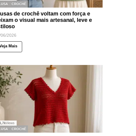
LUSA
CROCHÊ
usas de crochê voltam com força e
ixam o visual mais artesanal, leve e
tiloso
/06/2026
Veja Mais
1,7k
Views
LUSA
CROCHÊ