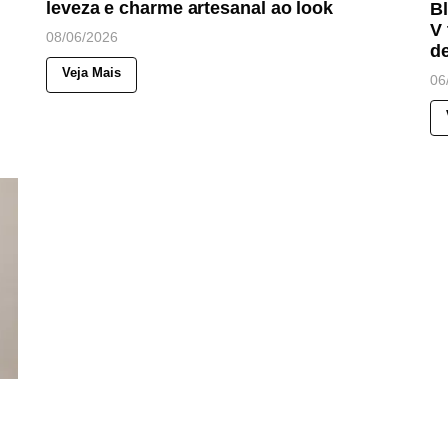
leveza e charme artesanal ao look
B
V 
08/06/2026
d
Veja Mais
06