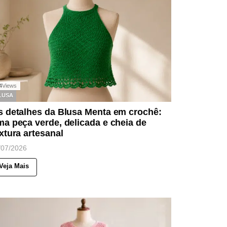
4
Views
LUSA
s detalhes da Blusa Menta em crochê:
a peça verde, delicada e cheia de
xtura artesanal
/07/2026
Veja Mais