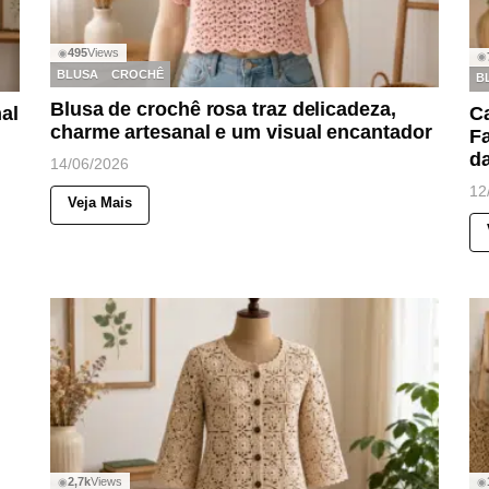
495
Views
◉
◉
BLUSA
CROCHÊ
B
Blusa de crochê rosa traz delicadeza,
nal
Ca
charme artesanal e um visual encantador
F
d
14/06/2026
12
Veja Mais
2,7k
Views
◉
◉