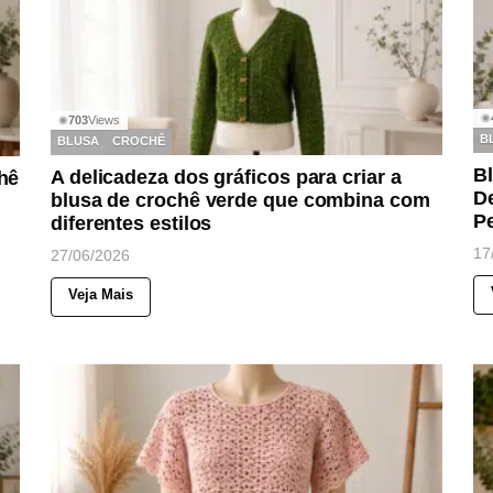
◉
703
Views
◉
B
BLUSA
CROCHÊ
B
A delicadeza dos gráficos para criar a
hê
De
blusa de crochê verde que combina com
P
diferentes estilos
17
27/06/2026
Veja Mais