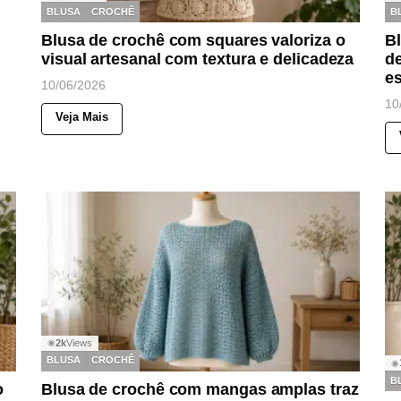
BLUSA
CROCHÊ
B
Blusa de crochê com squares valoriza o
Bl
visual artesanal com textura e delicadeza
de
es
10/06/2026
10
Veja Mais
2k
Views
◉
BLUSA
CROCHÊ
◉
B
o
Blusa de crochê com mangas amplas traz