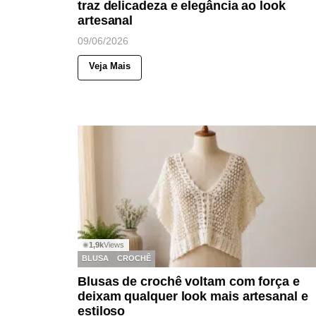
traz delicadeza e elegância ao look
artesanal
09/06/2026
Veja Mais
1,9k
Views
◉
BLUSA
CROCHÊ
Blusas de crochê voltam com força e
deixam qualquer look mais artesanal e
estiloso