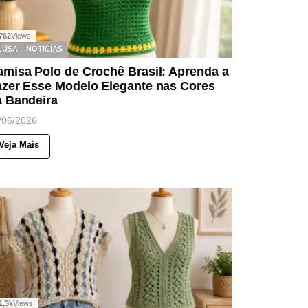
762
Views
LUSA
NOTICIAS
misa Polo de Crochê Brasil: Aprenda a
azer Esse Modelo Elegante nas Cores
a Bandeira
/06/2026
Veja Mais
1,3k
Views