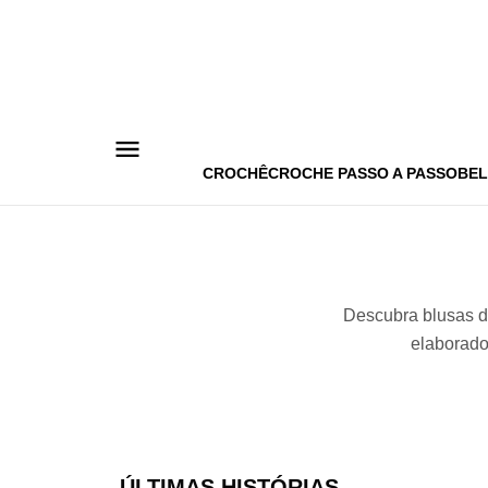
Pular
para
o
conteúdo
CROCHÊ
CROCHE PASSO A PASSO
BEL
Descubra blusas de
elaborado
ÚLTIMAS HISTÓRIAS