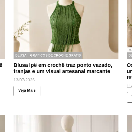
◉
BLUSA
GRAFICOS DE CROCHE GRATIS
B
ê
Blusa Ipê em crochê traz ponto vazado,
O
franjas e um visual artesanal marcante
um
te
13/07/2026
11
Veja Mais