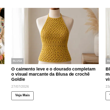
BLUSA
B
O caimento leve e o dourado completam
B
o visual marcante da Blusa de crochê
ma
Goldie
vi
27/07/2026
23
Veja Mais