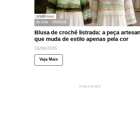
548
Views
◉
BLUSA
CROCHÊ
Blusa de crochê listrada: a peça artesa
que muda de estilo apenas pela cor
15/06/2026
Veja Mais
PUBLICIDADE