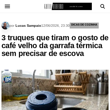
Pular
para
o
conteúdo
DICAS DE COZINHA
por
Lucas Sampaio
12/06/2026, 23:30
3 truques que tiram o gosto de
café velho da garrafa térmica
sem precisar de escova