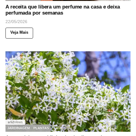
A receita que libera um perfume na casa e deixa
perfumada por semanas
22/05/2026
Veja Mais
52
Views
◉
JARDINAGEM
PLANTAS