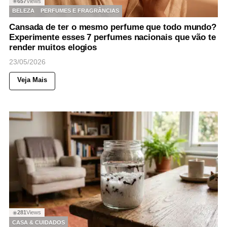
657
Views
◉
BELEZA
PERFUMES E FRAGRÂNCIAS
Cansada de ter o mesmo perfume que todo mundo?
Experimente esses 7 perfumes nacionais que vão te
render muitos elogios
23/05/2026
Veja Mais
281
Views
◉
CASA & CUIDADOS