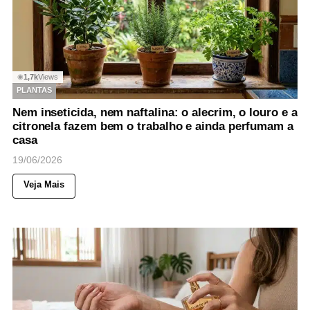
1,7k
Views
◉
PLANTAS
Nem inseticida, nem naftalina: o alecrim, o louro e a
citronela fazem bem o trabalho e ainda perfumam a
casa
19/06/2026
Veja Mais