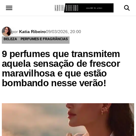
Pular
para
o
conteúdo
por
Katia Ribeiro
09/03/2026, 20:00
BELEZA
PERFUMES E FRAGRÂNCIAS
9 perfumes que transmitem
aquela sensação de frescor
maravilhosa e que estão
bombando nesse verão!