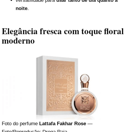
versatilidade para
usar tanto de dia quanto à
noite
.
Elegância fresca com toque floral
moderno
Foto do perfume
Lattafa Fakhar Rose
—
Foto/Reprodução: Droga Raia