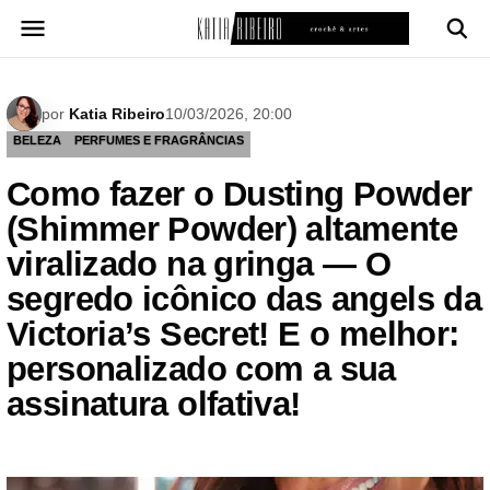
Pular
para
o
conteúdo
por
Katia Ribeiro
10/03/2026, 20:00
BELEZA
PERFUMES E FRAGRÂNCIAS
Como fazer o Dusting Powder
(Shimmer Powder) altamente
viralizado na gringa — O
segredo icônico das angels da
Victoria’s Secret! E o melhor:
personalizado com a sua
assinatura olfativa!