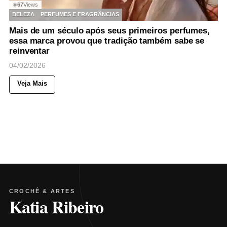
67
Views
◉
BELEZA
PERFUMES E FRAGRÂNCIAS
Mais de um século após seus primeiros perfumes,
essa marca provou que tradição também sabe se
reinventar
04/02/2026
Veja Mais
CROCHÊ & ARTES
Katia Ribeiro