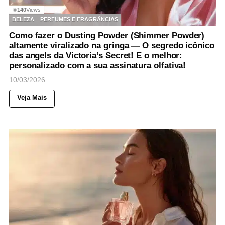
140
Views
◉
BELEZA
PERFUMES E FRAGRÂNCIAS
Como fazer o Dusting Powder (Shimmer Powder)
altamente viralizado na gringa — O segredo icônico
das angels da Victoria’s Secret! E o melhor:
personalizado com a sua assinatura olfativa!
10/03/2026
Veja Mais