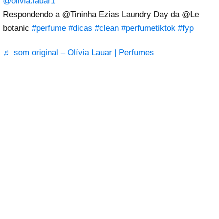
@olivia.lauar1
Respondendo a @Tininha Ezias Laundry Day da @Le
botanic
#perfume
#dicas
#clean
#perfumetiktok
#fyp
♬ som original – Olívia Lauar | Perfumes