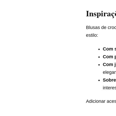
Inspiraç
Blusas de cro
estilo:
Com s
Com p
Com j
elegan
Sobre
intere
Adicionar ace