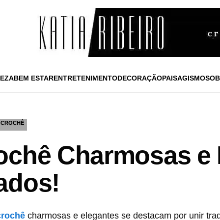
EZA
BEM ESTAR
ENTRETENIMENTO
DECORAÇÃO
PAISAGISMO
SOB
CROCHÊ
ochê Charmosas e 
ados!
crochê
charmosas e elegantes se destacam por unir tra