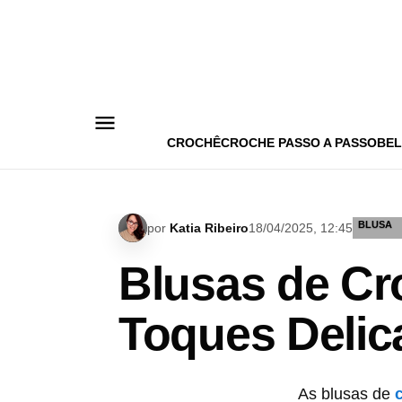
Pular
para
o
conteúdo
CROCHÊ
CROCHE PASSO A PASSO
BEL
BLUSA
por
Katia Ribeiro
18/04/2025, 12:45
Blusas de Cr
Toques Delic
As blusas de