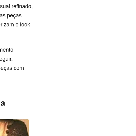
sual refinado,
sas peças
rizam o look
imento
eguir,
 peças com
ia