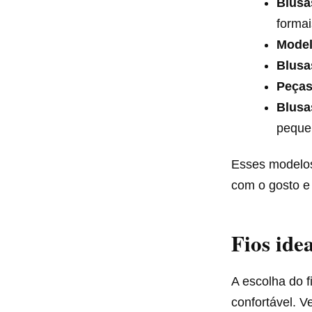
Blusa
formai
Model
Blusa
Peças
Blusa
pequen
Esses modelos
com o gosto e
Fios ide
A escolha do f
confortável. V