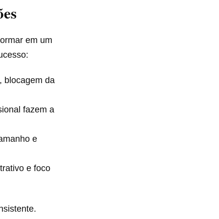
ões
sformar em um
ucesso:
s, blocagem da
sional fazem a
 tamanho e
rativo e foco
sistente.