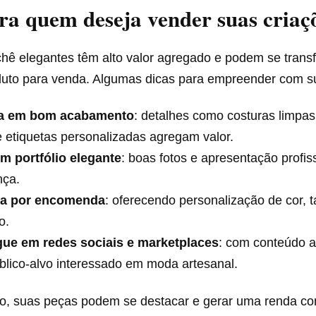
ra quem deseja vender suas criaç
chê elegantes têm alto valor agregado e podem se tran
duto para venda. Algumas dicas para empreender com s
ta em bom acabamento
: detalhes como costuras limpa
 etiquetas personalizadas agregam valor.
um portfólio elegante
: boas fotos e apresentação profis
nça.
a por encomenda
: oferecendo personalização de cor,
o.
gue em redes sociais e marketplaces
: com conteúdo at
lico-alvo interessado em moda artesanal.
, suas peças podem se destacar e gerar uma renda con