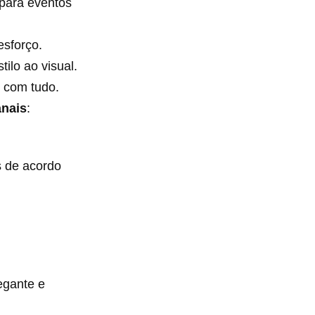
 para eventos
esforço.
ilo ao visual.
m com tudo.
anais
:
 de acordo
legante e