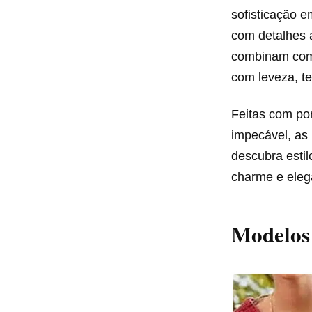
sofisticação 
com detalhes a
combinam com 
com leveza, te
Feitas com po
impecável, as 
descubra estil
charme e eleg
Modelos