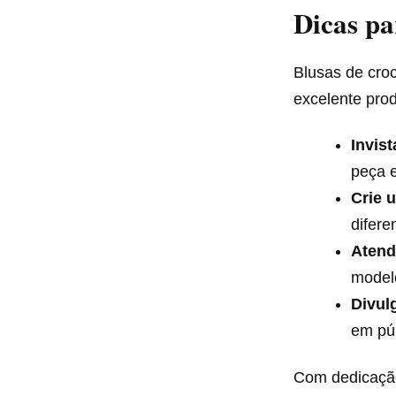
Dicas pa
Blusas de cro
excelente pro
Invis
peça e
Crie 
difere
Atend
model
Divul
em púb
Com dedicação