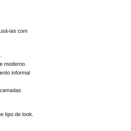
usá-las com
.
 e moderno.
vento informal
r camadas
 tipo de look.