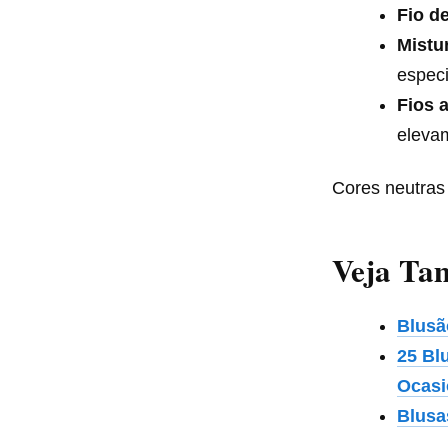
Fio d
Mistu
especi
Fios 
elevam
Cores neutras 
Veja Ta
Blusã
25 Bl
Ocasi
Blusa