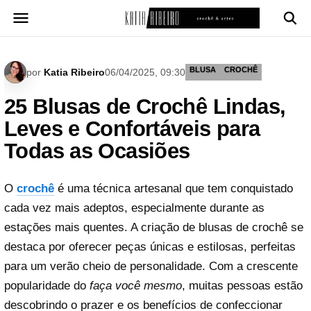
Pular
para
o
conteúdo
BLUSA
CROCHÊ
por
Katia Ribeiro
06/04/2025, 09:30
25 Blusas de Crochê Lindas,
Leves e Confortáveis para
Todas as Ocasiões
O
crochê
é uma técnica artesanal que tem conquistado
cada vez mais adeptos, especialmente durante as
estações mais quentes. A criação de blusas de crochê se
destaca por oferecer peças únicas e estilosas, perfeitas
para um verão cheio de personalidade. Com a crescente
popularidade do
faça você mesmo
, muitas pessoas estão
descobrindo o prazer e os benefícios de confeccionar