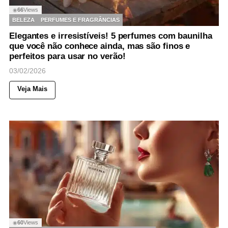
66
Views
◉
BELEZA
PERFUMES E FRAGRÂNCIAS
Elegantes e irresistíveis! 5 perfumes com baunilha
que você não conhece ainda, mas são finos e
perfeitos para usar no verão!
03/02/2026
Veja Mais
60
Views
◉