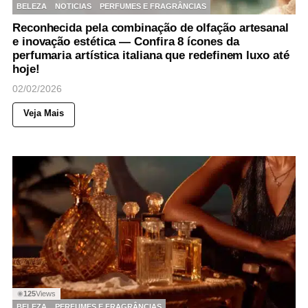
BELEZA
NOTICIAS
PERFUMES E FRAGRÂNCIAS
Reconhecida pela combinação de olfação artesanal
e inovação estética — Confira 8 ícones da
perfumaria artística italiana que redefinem luxo até
hoje!
02/02/2026
Veja Mais
125
Views
◉
BELEZA
PERFUMES E FRAGRÂNCIAS