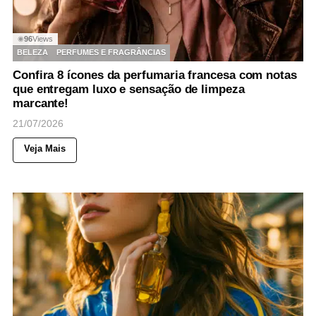
96
Views
◉
BELEZA
PERFUMES E FRAGRÂNCIAS
Confira 8 ícones da perfumaria francesa com notas
que entregam luxo e sensação de limpeza
marcante!
21/07/2026
Veja Mais