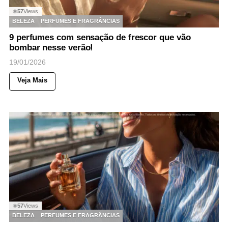
57
Views
◉
BELEZA
PERFUMES E FRAGRÂNCIAS
9 perfumes com sensação de frescor que vão
bombar nesse verão!
19/01/2026
Veja Mais
57
Views
◉
BELEZA
PERFUMES E FRAGRÂNCIAS