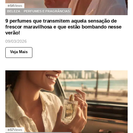
54
Views
◉
BELEZA
PERFUMES E FRAGRÂNCIAS
9 perfumes que transmitem aquela sensação de
frescor maravilhosa e que estão bombando nesse
verão!
09/03/2026
Veja Mais
57
Views
◉