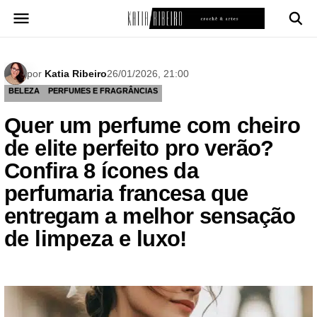
Pular
para
o
conteúdo
por
Katia Ribeiro
26/01/2026, 21:00
BELEZA
PERFUMES E FRAGRÂNCIAS
Quer um perfume com cheiro
de elite perfeito pro verão?
Confira 8 ícones da
perfumaria francesa que
entregam a melhor sensação
de limpeza e luxo!