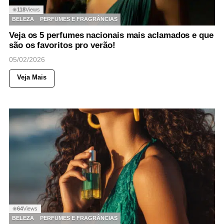
118
Views
◉
BELEZA
PERFUMES E FRAGRÂNCIAS
Veja os 5 perfumes nacionais mais aclamados e que
são os favoritos pro verão!
05/02/2026
Veja Mais
64
Views
◉
BELEZA
PERFUMES E FRAGRÂNCIAS