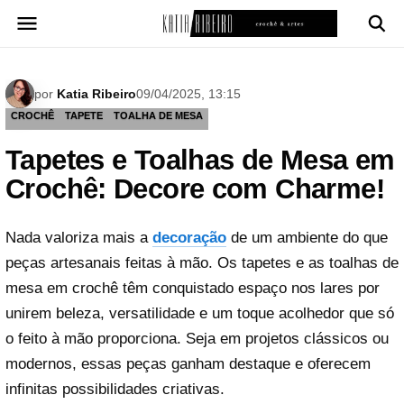
Pular
para
o
conteúdo
por
Katia Ribeiro
09/04/2025, 13:15
CROCHÊ
TAPETE
TOALHA DE MESA
Tapetes e Toalhas de Mesa em
Crochê: Decore com Charme!
Nada valoriza mais a
decoração
de um ambiente do que
peças artesanais feitas à mão. Os tapetes e as toalhas de
mesa em crochê têm conquistado espaço nos lares por
unirem beleza, versatilidade e um toque acolhedor que só
o feito à mão proporciona. Seja em projetos clássicos ou
modernos, essas peças ganham destaque e oferecem
infinitas possibilidades criativas.