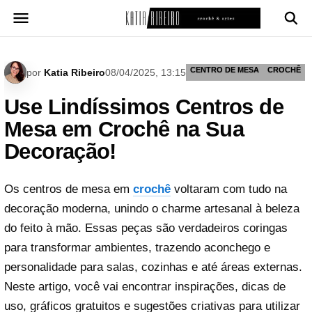
Pular
para
o
conteúdo
CENTRO DE MESA
CROCHÊ
por
Katia Ribeiro
08/04/2025, 13:15
Use Lindíssimos Centros de
Mesa em Crochê na Sua
Decoração!
Os centros de mesa em
crochê
voltaram com tudo na
decoração moderna, unindo o charme artesanal à beleza
do feito à mão. Essas peças são verdadeiros coringas
para transformar ambientes, trazendo aconchego e
personalidade para salas, cozinhas e até áreas externas.
Neste artigo, você vai encontrar inspirações, dicas de
uso, gráficos gratuitos e sugestões criativas para utilizar