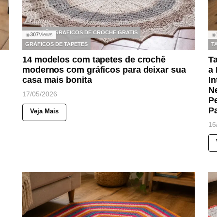
CROCHÊ
GRAFICOS DE CROCHE GRATIS
307
Views
◉
◉
GRÁFICOS DE TAPETES
T
14 modelos com tapetes de crochê
T
modernos com gráficos para deixar sua
a 
casa mais bonita
I
Ne
17/05/2026
Pe
Pa
Veja Mais
16