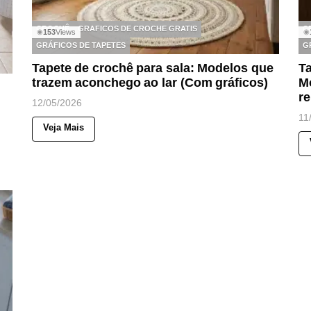
CROCHÊ
GRAFICOS DE CROCHE GRATIS
C
153
Views
◉
◉
GRÁFICOS DE TAPETES
G
Tapete de crochê para sala: Modelos que
Ta
trazem aconchego ao lar (Com gráficos)
M
r
12/05/2026
11
Veja Mais