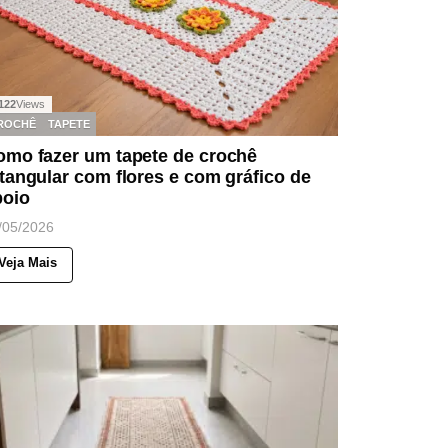
122
Views
ROCHÊ
TAPETE
omo fazer um tapete de crochê
tangular com flores e com gráfico de
poio
/05/2026
Veja Mais