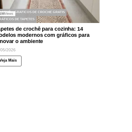
ROCHÊ
GRAFICOS DE CROCHE GRATIS
198
Views
RÁFICOS DE TAPETES
petes de crochê para cozinha: 14
odelos modernos com gráficos para
enovar o ambiente
/05/2026
Veja Mais