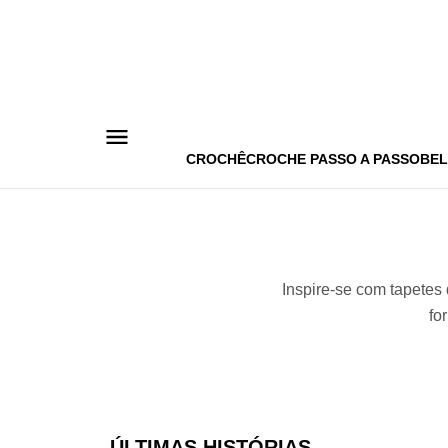
Pular
para
o
conteúdo
CROCHÊ
CROCHE PASSO A PASSO
BEL
Inspire-se com tapetes
fo
ÚLTIMAS HISTÓRIAS