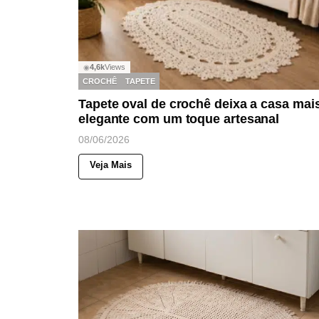
4,6k
Views
◉
CROCHÊ
TAPETE
Tapete oval de crochê deixa a casa mai
elegante com um toque artesanal
08/06/2026
Veja Mais