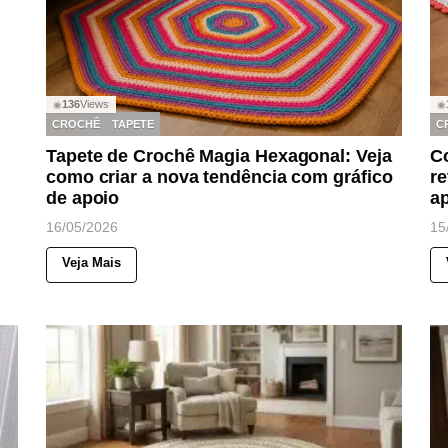
136
Views
◉
◉
CROCHÊ
TAPETE
C
Tapete de Crochê Magia Hexagonal: Veja
C
como criar a nova tendência com gráfico
re
de apoio
a
16/05/2026
15
Veja Mais