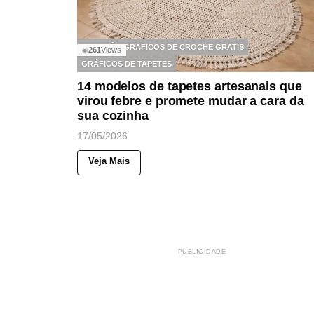
CROCHÊ
GRAFICOS DE CROCHE GRATIS
261
Views
◉
GRÁFICOS DE TAPETES
14 modelos de tapetes artesanais que
virou febre e promete mudar a cara da
sua cozinha
17/05/2026
Veja Mais
PUBLICIDADE