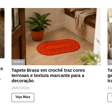
TAPETE
T
as
Tapete Brasa em crochê traz cores
T
terrosas e textura marcante para a
ge
o
decoração
tr
28/07/2026
23
Veja Mais