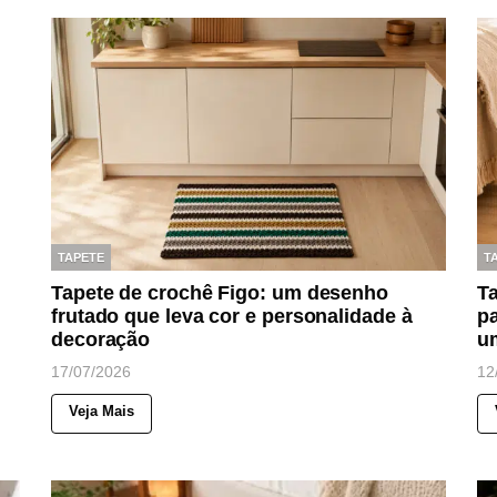
TAPETE
T
Tapete de crochê Figo: um desenho
Ta
frutado que leva cor e personalidade à
pa
decoração
u
17/07/2026
12
Veja Mais