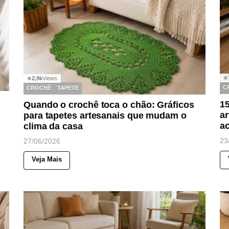
◉
2,9k
Views
◉
C
CROCHÊ
TAPETE
15
Quando o crochê toca o chão: Gráficos
ar
para tapetes artesanais que mudam o
a
clima da casa
23
27/06/2026
Veja Mais