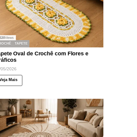
220
Views
ROCHÊ
TAPETE
apete Oval de Crochê com Flores e
ráficos
/05/2026
Veja Mais