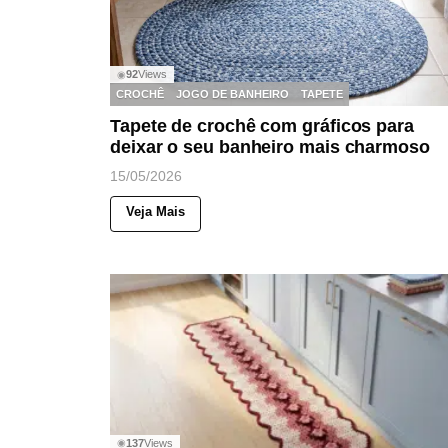
92
Views
◉
CROCHÊ
JOGO DE BANHEIRO
TAPETE
Tapete de crochê com gráficos para
deixar o seu banheiro mais charmoso
15/05/2026
Veja Mais
137
Views
◉