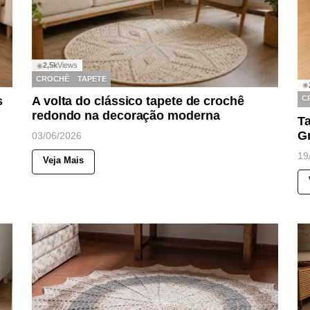
2,5k
Views
◉
CROCHÊ
TAPETE
◉
C
s
A volta do clássico tapete de crochê
redondo na decoração moderna
T
G
03/06/2026
19
Veja Mais