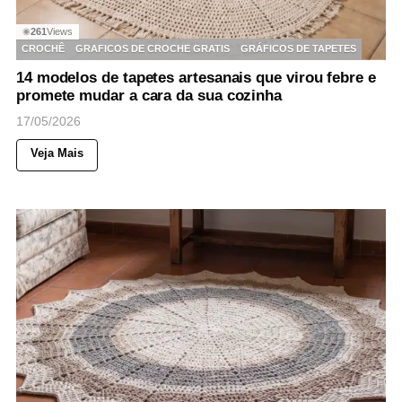
261
Views
◉
CROCHÊ
GRAFICOS DE CROCHE GRATIS
GRÁFICOS DE TAPETES
14 modelos de tapetes artesanais que virou febre e
promete mudar a cara da sua cozinha
17/05/2026
Veja Mais