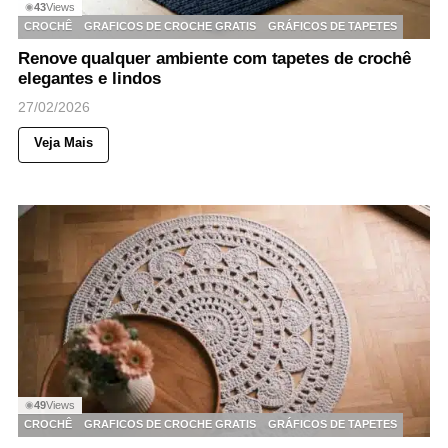
43
Views
◉
CROCHÊ
GRAFICOS DE CROCHE GRATIS
GRÁFICOS DE TAPETES
Renove qualquer ambiente com tapetes de crochê
elegantes e lindos
27/02/2026
Veja Mais
49
Views
◉
CROCHÊ
GRAFICOS DE CROCHE GRATIS
GRÁFICOS DE TAPETES