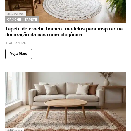
104
Views
◉
CROCHÊ
TAPETE
Tapete de crochê branco: modelos para inspirar na
decoração da casa com elegância
15/03/2026
Veja Mais
62
Views
◉