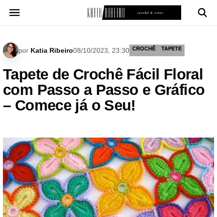
Pular
para
o
conteúdo
CROCHÊ
TAPETE
por
Katia Ribeiro
08/10/2023, 23:30
Tapete de Crochê Fácil Floral
com Passo a Passo e Gráfico
– Comece já o Seu!