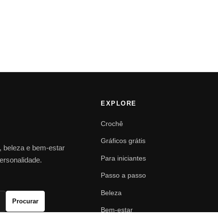
EXPLORE
Crochê
Gráficos grátis
o, beleza e bem-estar
Para iniciantes
personalidade.
Passo a passo
Beleza
Procurar
Bem-estar