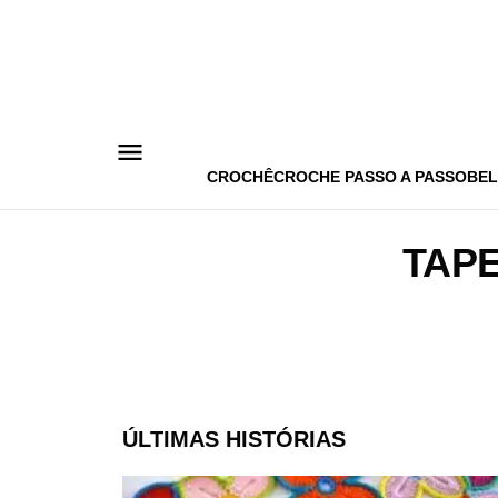
Pular
para
o
conteúdo
CROCHÊ
CROCHE PASSO A PASSO
BEL
TAPE
ÚLTIMAS HISTÓRIAS