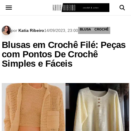
Pular
para
o
conteúdo
BLUSA
CROCHÊ
por
Katia Ribeiro
14/09/2023, 23:00
Blusas em Crochê Filé: Peças
com Pontos De Crochê
Simples e Fáceis