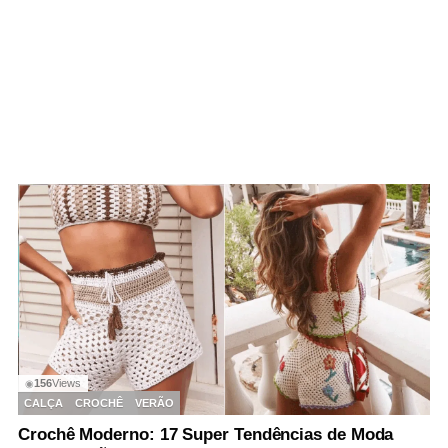
156
Views
◉
CALÇA
CROCHÊ
VERÃO
Crochê Moderno: 17 Super Tendências de Moda