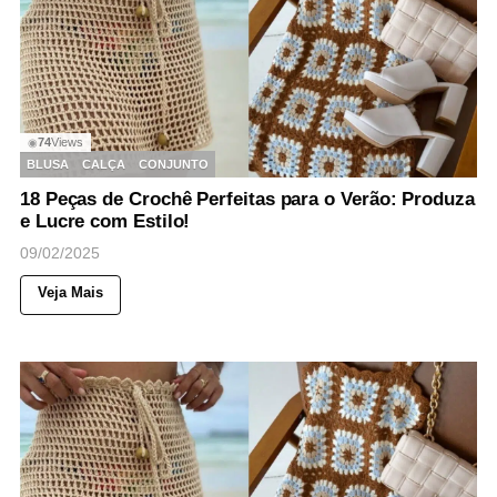
74
Views
◉
BLUSA
CALÇA
CONJUNTO
18 Peças de Crochê Perfeitas para o Verão: Produza
e Lucre com Estilo!
09/02/2025
Veja Mais