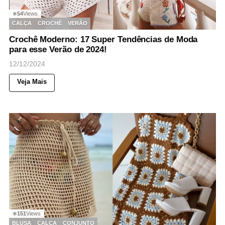
54
Views
◉
CALÇA
CROCHÊ
VERÃO
Crochê Moderno: 17 Super Tendências de Moda
para esse Verão de 2024!
12/12/2024
Veja Mais
151
Views
◉
BLUSA
CALÇA
CONJUNTO