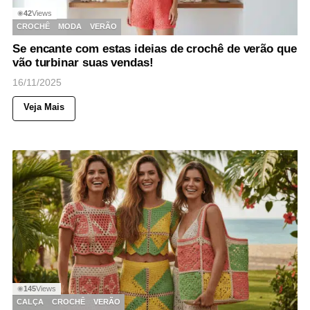
42
Views
◉
CROCHÊ
MODA
VERÃO
Se encante com estas ideias de crochê de verão que
vão turbinar suas vendas!
16/11/2025
Veja Mais
145
Views
◉
CALÇA
CROCHÊ
VERÃO