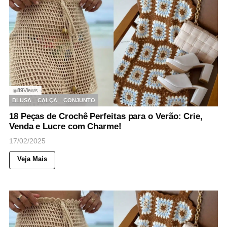
89
Views
◉
BLUSA
CALÇA
CONJUNTO
18 Peças de Crochê Perfeitas para o Verão: Crie,
Venda e Lucre com Charme!
17/02/2025
Veja Mais