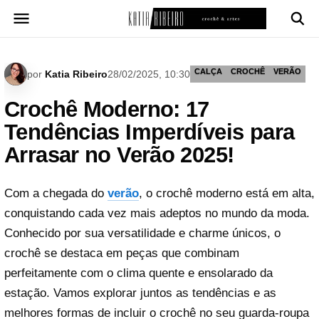
Pular
para
o
conteúdo
CALÇA
CROCHÊ
VERÃO
por
Katia Ribeiro
28/02/2025, 10:30
Crochê Moderno: 17
Tendências Imperdíveis para
Arrasar no Verão 2025!
Com a chegada do
verão
, o crochê moderno está em alta,
conquistando cada vez mais adeptos no mundo da moda.
Conhecido por sua versatilidade e charme únicos, o
crochê se destaca em peças que combinam
perfeitamente com o clima quente e ensolarado da
estação. Vamos explorar juntos as tendências e as
melhores formas de incluir o crochê no seu guarda-roupa