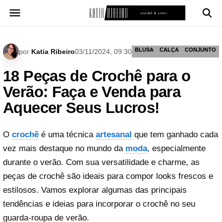
Pular
para
o
conteúdo
BLUSA
CALÇA
CONJUNTO
por
Katia Ribeiro
03/11/2024, 09:30
18 Peças de Crochê para o
Verão: Faça e Venda para
Aquecer Seus Lucros!
O
crochê
é uma técnica
artesanal
que tem ganhado cada
vez mais destaque no mundo da
moda
, especialmente
durante o verão. Com sua versatilidade e charme, as
peças de crochê são ideais para compor looks frescos e
estilosos. Vamos explorar algumas das principais
tendências e ideias para incorporar o crochê no seu
guarda-roupa de verão.