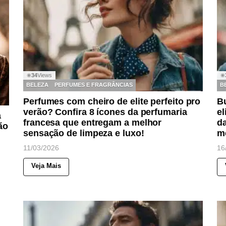
34
Views
◉
◉
BELEZA
PERFUMES E FRAGRÂNCIAS
B
Perfumes com cheiro de elite perfeito pro
B
verão? Confira 8 ícones da perfumaria
el
a
francesa que entregam a melhor
da
ão
sensação de limpeza e luxo!
me
11/03/2026
16
Veja Mais