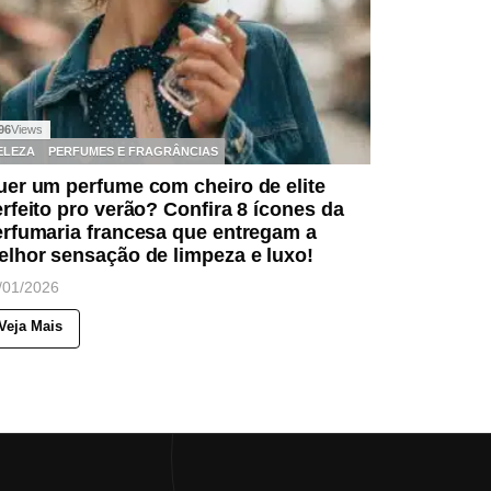
96
Views
ELEZA
PERFUMES E FRAGRÂNCIAS
er um perfume com cheiro de elite
rfeito pro verão? Confira 8 ícones da
erfumaria francesa que entregam a
lhor sensação de limpeza e luxo!
/01/2026
Veja Mais