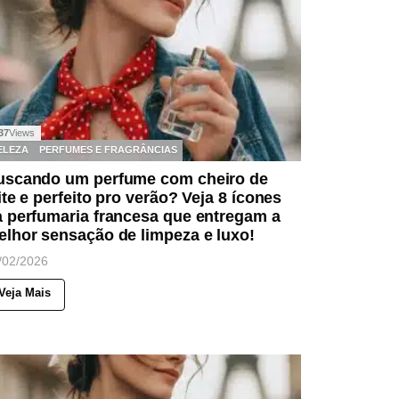
37
Views
ELEZA
PERFUMES E FRAGRÂNCIAS
uscando um perfume com cheiro de
ite e perfeito pro verão? Veja 8 ícones
 perfumaria francesa que entregam a
lhor sensação de limpeza e luxo!
/02/2026
Veja Mais