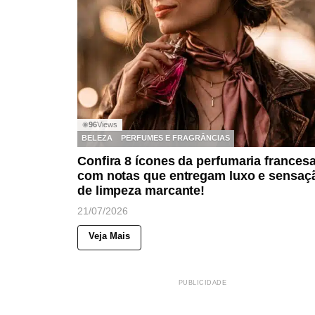
96
Views
◉
BELEZA
PERFUMES E FRAGRÂNCIAS
Confira 8 ícones da perfumaria frances
com notas que entregam luxo e sensaç
de limpeza marcante!
21/07/2026
Veja Mais
PUBLICIDADE