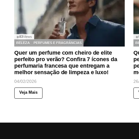
83
Views
◉
◉
BELEZA
PERFUMES E FRAGRÂNCIAS
B
Quer um perfume com cheiro de elite
Qu
perfeito pro verão? Confira 7 ícones da
pe
perfumaria francesa que entregam a
p
melhor sensação de limpeza e luxo!
me
04/02/2026
26
Veja Mais