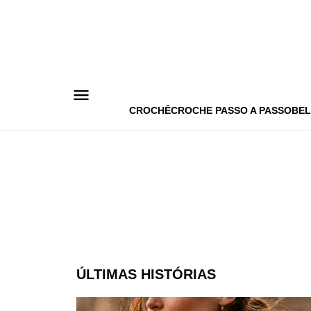
Pular
para
o
conteúdo
CROCHÊ
CROCHE PASSO A PASSO
BEL
ÚLTIMAS HISTÓRIAS