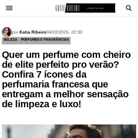
Pular
para
o
conteúdo
por
Katia Ribeiro
04/02/2026, 22:30
BELEZA
PERFUMES E FRAGRÂNCIAS
Quer um perfume com cheiro
de elite perfeito pro verão?
Confira 7 ícones da
perfumaria francesa que
entregam a melhor sensação
de limpeza e luxo!