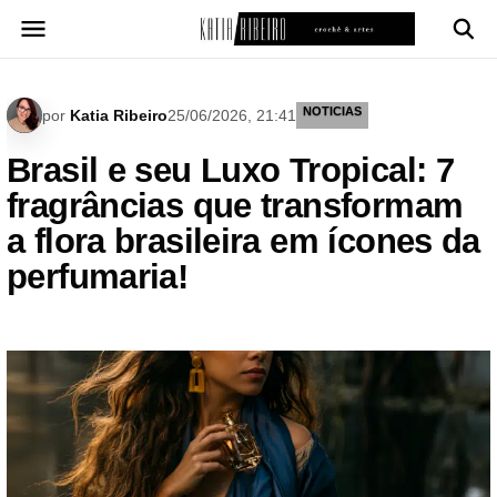
Pular
para
o
conteúdo
NOTICIAS
por
Katia Ribeiro
25/06/2026, 21:41
Brasil e seu Luxo Tropical: 7
fragrâncias que transformam
a flora brasileira em ícones da
perfumaria!