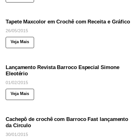
54
Views
◉
NOTICIAS
Tapete Maxcolor em Crochê com Receita e Gráfico
26/05/2015
Veja Mais
39
Views
◉
NOTICIAS
Lançamento Revista Barroco Especial Simone
Eleotério
01/02/2015
Veja Mais
38
Views
◉
NOTICIAS
Cachepô de crochê com Barroco Fast lançamento
da Circulo
30/01/2015