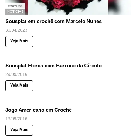
68
Views
◉
NOTICIAS
Sousplat em crochê com Marcelo Nunes
30/04/2023
Veja Mais
42
Views
◉
NOTICIAS
Sousplat Flores com Barroco da Círculo
29/09/2016
Veja Mais
44
Views
◉
NOTICIAS
Jogo Americano em Crochê
13/09/2016
Veja Mais