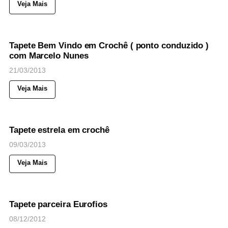
Veja Mais
81
Views
◉
NOTICIAS
Tapete Bem Vindo em Crochê ( ponto conduzido )
com Marcelo Nunes
21/03/2013
Veja Mais
60
Views
◉
NOTICIAS
Tapete estrela em crochê
09/03/2013
Veja Mais
37
Views
◉
NOTICIAS
Tapete parceira Eurofios
08/12/2012