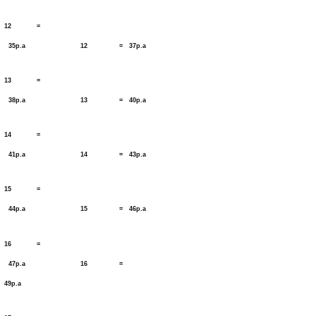
12 =
35p.a 12 = 37p.a
13 =
38p.a 13 = 40p.a
14 =
41p.a 14 = 43p.a
15 =
44p.a 15 = 46p.a
16 =
47p.a 16 =
49p.a