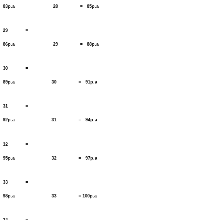
83p.a 28 = 85p.a
29 =
86p.a 29 = 88p.a
30 =
89p.a 30 = 91p.a
31 =
92p.a 31 = 94p.a
32 =
95p.a 32 = 97p.a
33 =
98p.a 33 = 100p.a