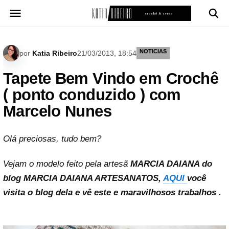
Pular
para
o
conteúdo
NOTICIAS
por
Katia Ribeiro
21/03/2013, 18:54
Tapete Bem Vindo em Crochê
( ponto conduzido ) com
Marcelo Nunes
Olá preciosas, tudo bem?
Vejam o modelo feito pela artesã
MARCIA DAIANA do
blog MARCIA DAIANA ARTESANATOS
,
AQUI
você
visita o blog dela e vê este e maravilhosos trabalhos .