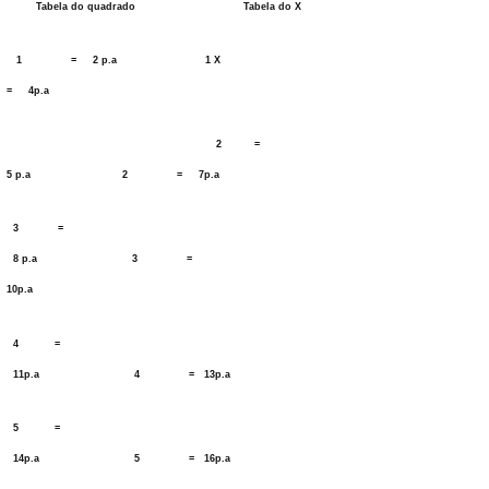
Tabela do quadrado Tabela do X
1 = 2 p.a 1 X
= 4p.a
2 =
5 p.a
2 = 7p.a
3 =
8 p.a 3 =
10p.a
4 =
11p.a 4 = 13p.a
5 =
14p.a 5 = 16p.a