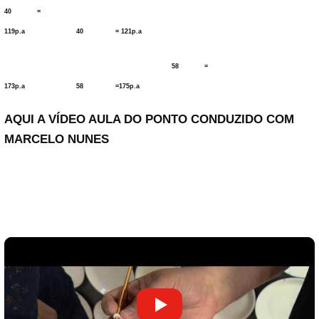
40 =
119p.a 40 = 121p.a
58 =
173p.a 58 =1
75p.a
AQUI A VÍDEO AULA DO PONTO CONDUZIDO COM
MARCELO NUNES