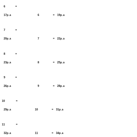
6 =
17p.a 6 = 19p.a
7 =
20p.a 7 = 22p.a
8 =
23p.a 8 = 25p.a
9 =
26p.a 9 = 28p.a
10 =
29p.a 10 = 31p.a
11 =
32p.a 11 = 34p.a