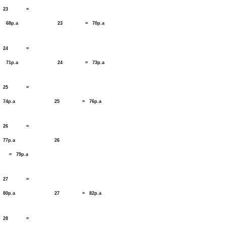
23 =
68p.a 23 = 70p.a
24 =
71p.a 24 = 73p.a
25 =
74p.a 25 = 76p.a
26 =
77p.a 26
= 79p.a
27 =
80p.a 27 = 82p.a
28 =