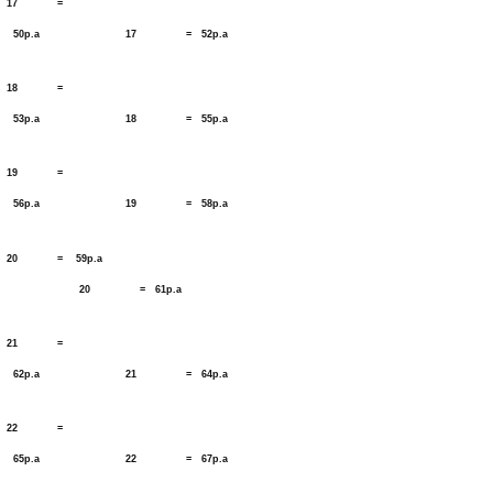
17 =
50p.a 17 = 52p.a
18 =
53p.a 18 = 55p.a
19 =
56p.a 19 = 58p.a
20 = 59p.a
20 = 61p.a
21 =
62p.a 21 = 64p.a
22 =
65p.a 22 = 67p.a