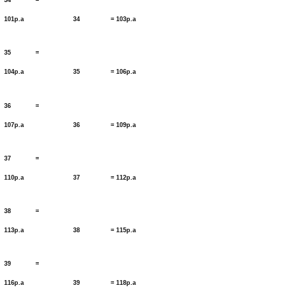
34 =
101p.a 34 = 103p.a
35 =
104p.a 35 = 106p.a
36 =
107p.a 36 = 109p.a
37 =
110p.a 37 = 112p.a
38 =
113p.a 38 = 115p.a
39 =
116p.a 39 = 118p.a