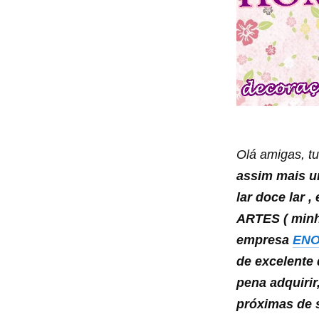
Olá amigas, t
assim mais u
lar doce lar 
ARTES ( min
empresa
EN
de excelente
pena adquirir
próximas de 