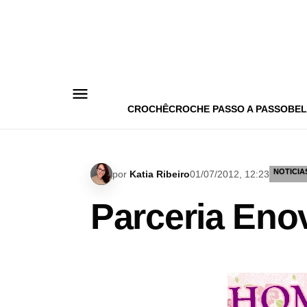
Pular
para
o
conteúdo
CROCHÊ
CROCHE PASSO A PASSO
BEL
NOTICIA
por
Katia Ribeiro
01/07/2012, 12:23
Parceria Eno