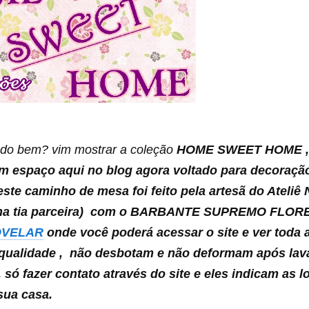
udo bem? vim mostrar a coleção
HOME SWEET HOME , 
m espaço aqui no blog agora voltado para decoraçã
, este caminho de mesa foi feito pela artesã do Atel
ha tia parceira) com o BARBANTE SUPREMO FLOR
OVELAR
onde você poderá acessar o site e ver toda a
 qualidade , não desbotam e não deformam após lava
, só fazer contato através do site e eles indicam as l
sua casa.