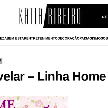
EZA
BEM ESTAR
ENTRETENIMENTO
DECORAÇÃO
PAISAGISMO
SOB
S
velar – Linha Hom