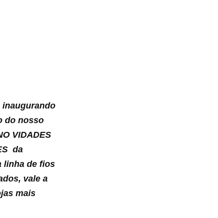
inaugurando
o do nosso
iê NO VIDADES
ES da
 linha de fios
dos, vale a
ojas mais