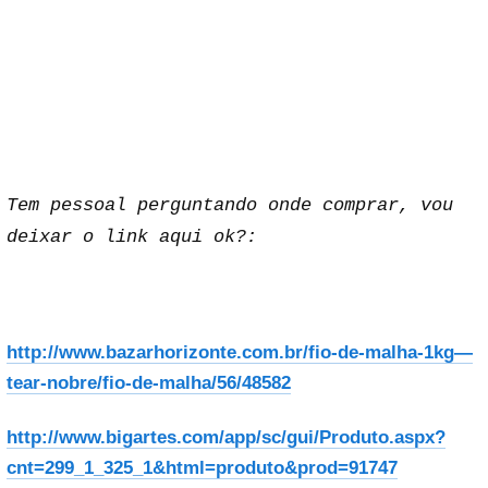
Tem pessoal perguntando onde comprar, vou
deixar o link aqui ok?:
http://www.bazarhorizonte.com.br/fio-de-malha-1kg—
tear-nobre/fio-de-malha/56/48582
http://www.bigartes.com/app/sc/gui/Produto.aspx?
cnt=299_1_325_1&html=produto&prod=91747