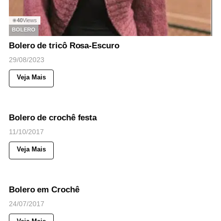
40
Views
◉
BOLERO
Bolero de tricô Rosa-Escuro
29/08/2023
Veja Mais
85
Views
◉
NOTICIAS
Bolero de crochê festa
11/10/2017
Veja Mais
58
Views
◉
NOTICIAS
Bolero em Crochê
24/07/2017