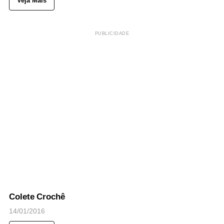
Veja Mais
PUBLICIDADE
43
Views
◉
NOTICIAS
Colete Crochê
14/01/2016