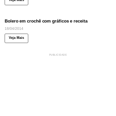
65
Views
◉
NOTICIAS
Bolero em crochê com gráficos e receita
18/04/2014
Veja Mais
PUBLICIDADE