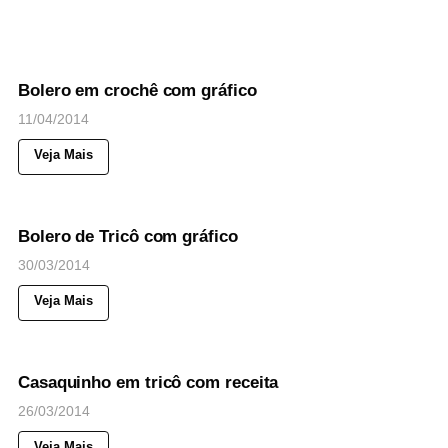
33
Views
◉
NOTICIAS
Bolero em crochê com gráfico
11/04/2014
Veja Mais
122
Views
◉
NOTICIAS
Bolero de Tricô com gráfico
30/03/2014
Veja Mais
52
Views
◉
NOTICIAS
Casaquinho em tricô com receita
26/03/2014
Veja Mais