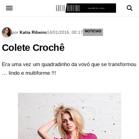
Pular
para
o
conteúdo
NOTICIAS
por
Katia Ribeiro
14/01/2016, 00:17
Colete Crochê
Era uma vez um quadradinho da vovó que se transformou
… lindo e multiforme !!!