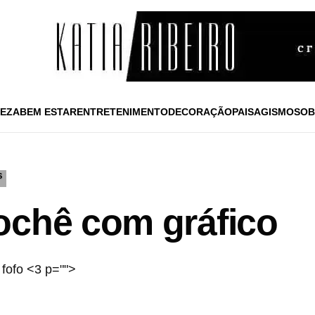
EZA
BEM ESTAR
ENTRETENIMENTO
DECORAÇÃO
PAISAGISMO
SOB
S
ochê com gráfico
fofo <3 p="">