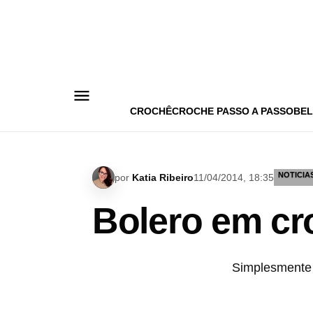
Pular
para
o
conteúdo
CROCHÊ
CROCHE PASSO A PASSO
BEL
NOTICIA
por
Katia Ribeiro
11/04/2014, 18:35
Bolero em cr
Simplesmente 