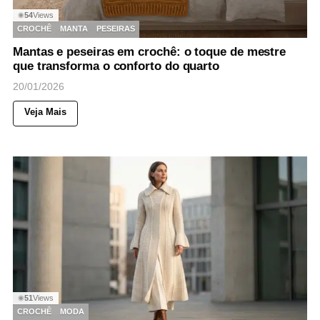
54
Views
◉
CROCHÊ
MANTA
PESEIRAS
Mantas e peseiras em crochê: o toque de mestre
que transforma o conforto do quarto
20/01/2026
Veja Mais
51
Views
◉
CROCHÊ
MODA