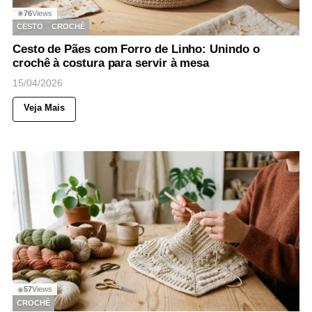
76
Views
◉
CESTO
CROCHÊ
Cesto de Pães com Forro de Linho: Unindo o
crochê à costura para servir à mesa
15/04/2026
Veja Mais
57
Views
◉
CROCHÊ