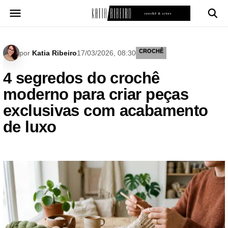
Pular
para
o
conteúdo
CROCHÊ
por
Katia Ribeiro
17/03/2026, 08:30
4 segredos do crochê
moderno para criar peças
exclusivas com acabamento
de luxo