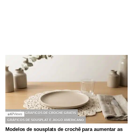
CROCHÊ
GRAFICOS DE CROCHE GRATIS
67
Views
◉
GRÁFICOS DE SOUSPLAT E JIOGO AMERICANO
Modelos de sousplats de crochê para aumentar as