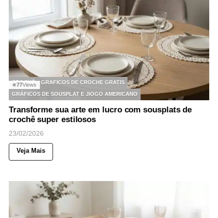
CROCHÊ
GRAFICOS DE CROCHE GRATIS
77
Views
◉
GRÁFICOS DE SOUSPLAT E JIOGO AMERICANO
Transforme sua arte em lucro com sousplats de
crochê super estilosos
23/02/2026
Veja Mais