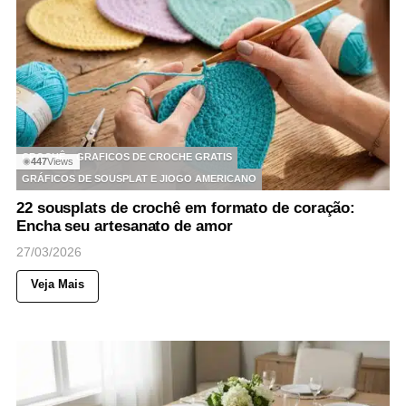
CROCHÊ
GRAFICOS DE CROCHE GRATIS
447
Views
◉
GRÁFICOS DE SOUSPLAT E JIOGO AMERICANO
22 sousplats de crochê em formato de coração:
Encha seu artesanato de amor
27/03/2026
Veja Mais