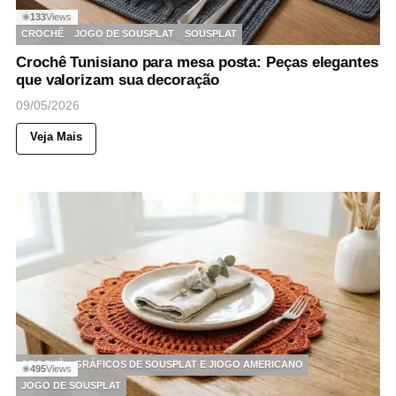
133
Views
◉
CROCHÊ
JOGO DE SOUSPLAT
SOUSPLAT
Crochê Tunisiano para mesa posta: Peças elegantes
que valorizam sua decoração
09/05/2026
Veja Mais
CROCHÊ
GRÁFICOS DE SOUSPLAT E JIOGO AMERICANO
495
Views
◉
JOGO DE SOUSPLAT