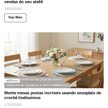
vendas do seu ateliê
19/02/2026
Veja Mais
CROCHÊ
GRAFICOS DE CROCHE GRATIS
59
Views
◉
GRÁFICOS DE SOUSPLAT E JIOGO AMERICANO
Monte mesas postas incríveis usando sousplats de
crochê lindíssimos
17/02/2026