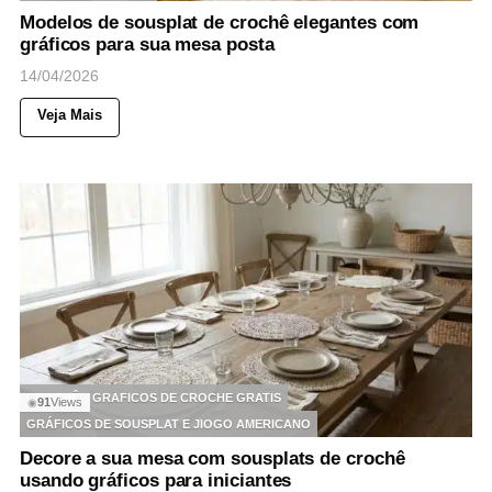
Modelos de sousplat de crochê elegantes com
gráficos para sua mesa posta
14/04/2026
Veja Mais
CROCHÊ
GRAFICOS DE CROCHE GRATIS
91
Views
◉
GRÁFICOS DE SOUSPLAT E JIOGO AMERICANO
Decore a sua mesa com sousplats de crochê
usando gráficos para iniciantes