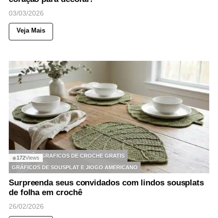
03/03/2026
Veja Mais
CROCHÊ
GRAFICOS DE CROCHE GRATIS
172
Views
◉
GRÁFICOS DE SOUSPLAT E JIOGO AMERICANO
Surpreenda seus convidados com lindos sousplats
de folha em crochê
26/02/2026