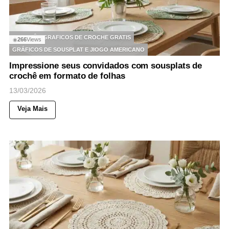
CROCHÊ
GRAFICOS DE CROCHE GRATIS
266
Views
◉
GRÁFICOS DE SOUSPLAT E JIOGO AMERICANO
Impressione seus convidados com sousplats de
crochê em formato de folhas
13/03/2026
Veja Mais