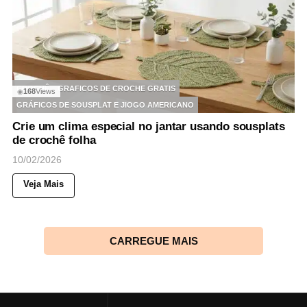
CROCHÊ
GRAFICOS DE CROCHE GRATIS
168
Views
◉
GRÁFICOS DE SOUSPLAT E JIOGO AMERICANO
Crie um clima especial no jantar usando sousplats
de crochê folha
10/02/2026
Veja Mais
CARREGUE MAIS