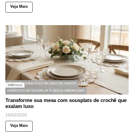
Veja Mais
CROCHÊ
GRAFICOS DE CROCHE GRATIS
66
Views
◉
GRÁFICOS DE SOUSPLAT E JIOGO AMERICANO
Transforme sua mesa com sousplats de crochê que
exalam luxo
16/02/2026
Veja Mais