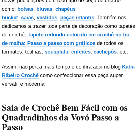
novas publicações com todo tipo de peça de crochê
como:
bolsas
,
blusas
,
chapéus
bucket
,
saias
,
vestidos
,
peças infantis
. Também nos
dedicamos a trazer toda parte de decoração como tapetes
de crochê,
Tapete redondo colorido em crochê no fio
de malha: Passo a passo com gráficos
de todos os
formatos, toalhas,
sousplats
,
enfeites
,
cachepôs
, etc.
Assim, não perca mais tempo e confira aqui no blog
Katia
Ribeiro Crochê
como confeccionar essa peça super
versátil e moderna!
Saia de Crochê Bem Fácil com os
Quadradinhos da Vovó Passo a
Passo