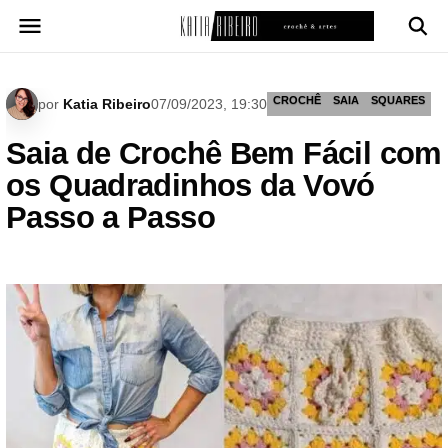
Pular
para
o
conteúdo
CROCHÊ
SAIA
SQUARES
por
Katia Ribeiro
07/09/2023, 19:30
Saia de Crochê Bem Fácil com
os Quadradinhos da Vovó
Passo a Passo