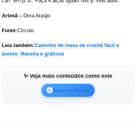
carr. em p. b.. Faça 4 alças iguais nos p. indicados.
Artesã –
Dora Araújo
Fonte:
Círculo
Leia também:
Caminho de mesa de crochê fácil e
bonito: Receita e gráficos
✨ Veja mais conteúdos como este
Seguir no Google
G