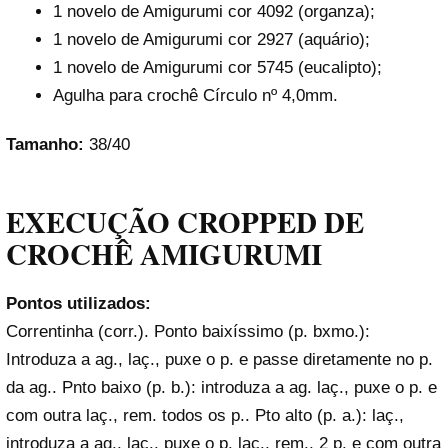
1 novelo de Amigurumi cor 4092 (organza);
1 novelo de Amigurumi cor 2927 (aquário);
1 novelo de Amigurumi cor 5745 (eucalipto);
Agulha para crochê Círculo nº 4,0mm.
Tamanho:
38/40
EXECUÇÃO CROPPED DE
CROCHÊ AMIGURUMI
Pontos utilizados:
Correntinha (corr.). Ponto baixíssimo (p. bxmo.):
Introduza a ag., laç., puxe o p. e passe diretamente no p.
da ag.. Pnto baixo (p. b.): introduza a ag. laç., puxe o p. e
com outra laç., rem. todos os p.. Pto alto (p. a.): laç.,
introduza a ag., laç., puxe o p. laç., rem., 2 p. e com outra