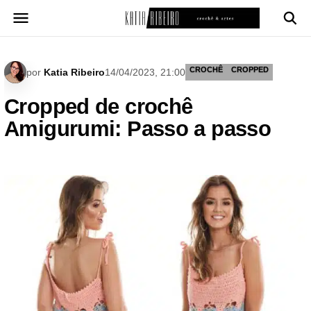
Pular
para
o
conteúdo
CROCHÊ
CROPPED
por
Katia Ribeiro
14/04/2023, 21:00
Cropped de crochê
Amigurumi: Passo a passo