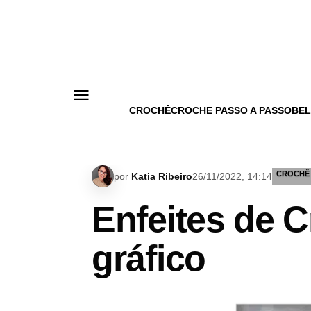
Pular
para
o
conteúdo
CROCHÊ
CROCHE PASSO A PASSO
BEL
CROCHÊ
por
Katia Ribeiro
26/11/2022, 14:14
Enfeites de 
gráfico