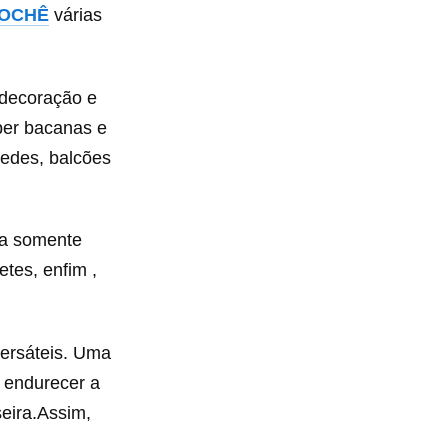
ROCHÊ
várias
 decoração e
per bacanas e
redes, balcões
sa somente
etes, enfim ,
ersáteis. Uma
a endurecer a
eira.Assim,