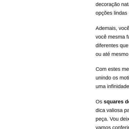
decoração nata
opções lindas 
Ademais, você
você mesma fa
diferentes que
ou até mesmo 
Com estes mes
unindo os moti
uma infinidade
Os
squares d
dica valiosa p
peça. Vou dei
vamos conferi