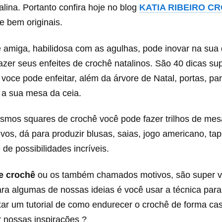
lina. Portanto confira hoje no blog
KATIA RIBEIRO C
e bem originais.
 amiga, habilidosa com as agulhas, pode inovar na sua
zer seus enfeites de crochê natalinos. São 40 dicas su
 voce pode enfeitar, além da árvore de Natal, portas, pa
a sua mesa da ceia.
mos squares de crochê você pode fazer trilhos de me
vos, dá para produzir blusas, saias, jogo americano, tap
 de possibilidades incríveis.
e crochê
ou os também chamados motivos, são super v
ara algumas de nossas ideias é você usar a técnica par
xar um tutorial de como endurecer o crochê de forma cas
r nossas inspirações ?