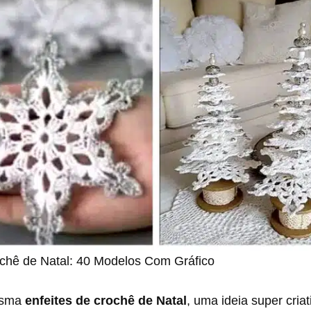
ochê de Natal: 40 Modelos Com Gráfico
esma
enfeites de crochê
de Natal
, uma ideia super cria