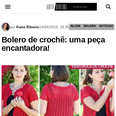
Pular
para
o
conteúdo
BLUSA
BOLERO
NOTICIAS
por
Katia Ribeiro
14/04/2023, 19:30
Bolero de crochê: uma peça
encantadora!