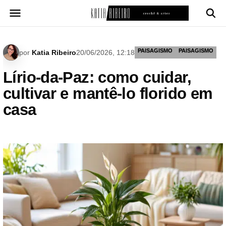
Pular
para
o
conteúdo
PAISAGISMO
PAISAGISMO
por
Katia Ribeiro
20/06/2026, 12:18
Lírio-da-Paz: como cuidar,
cultivar e mantê-lo florido em
casa