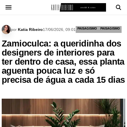
Pular
para
o
conteúdo
PAISAGISMO
PAISAGISMO
por
Katia Ribeiro
17/06/2026, 09:01
Zamioculca: a queridinha dos
designers de interiores para
ter dentro de casa, essa planta
aguenta pouca luz e só
precisa de água a cada 15 dias