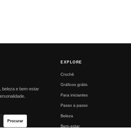
EXPLORE
Crochê
Gráficos grátis
o, beleza e bem-estar
Para iniciantes
personalidade.
Passo a passo
Beleza
Procurar
Bem-estar