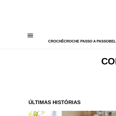
Pular
para
o
conteúdo
CROCHÊ
CROCHE PASSO A PASSO
BEL
CO
ÚLTIMAS HISTÓRIAS