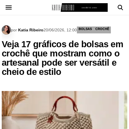
Pular
para
o
conteúdo
BOLSAS
CROCHÊ
por
Katia Ribeiro
20/06/2026, 12:00
Veja 17 gráficos de bolsas em
crochê que mostram como o
artesanal pode ser versátil e
cheio de estilo