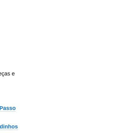
eças e
 Passo
adinhos