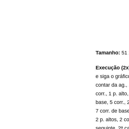
Tamanho:
51
Execução (2x
e siga o gráfic
contar da ag., 
corr., 1 p. alt
base, 5 corr., 
7 corr. de base
2 p. altos, 2 c
seguinte. 2ª car