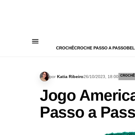
Pular
para
o
conteúdo
CROCHÊ
CROCHE PASSO A PASSO
BEL
CROCHÊ
por
Katia Ribeiro
26/10/2023, 18:00
Jogo Americ
Passo a Pass