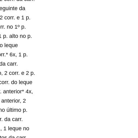
seguinte da
2 corr. e 1 p.
rr. no 1º p.
1 p. alto no p.
no leque
rr.* 6x, 1 p.
 da carr.
o, 2 corr. e 2 p.
corr. do leque
. anterior* 4x,
 anterior, 2
 no último p.
r. da carr.
., 1 leque no
tos da carr.