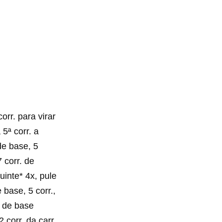
orr. para virar
 5ª corr. a
de base, 5
7 corr. de
guinte* 4x, pule
 base, 5 corr.,
r. de base
2 corr. da carr.