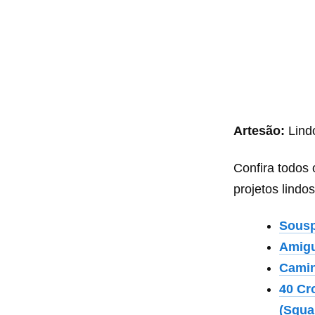
Artesão:
Lind
Confira todos 
projetos lindos
Sousp
Amigu
Camin
40 Cr
(Squa