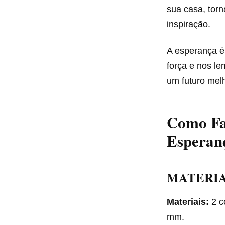
sua casa, tor
inspiração.
A esperança é
força e nos le
um futuro melh
Como Fa
Esperan
MATERIA
Materiais:
2 c
mm.