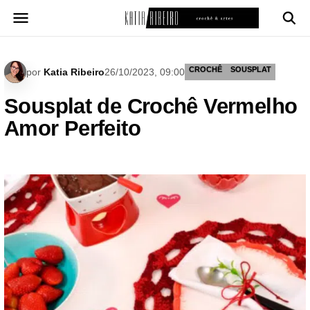
Pular
para
o
conteúdo
CROCHÊ
SOUSPLAT
por
Katia Ribeiro
26/10/2023, 09:00
Sousplat de Crochê Vermelho
Amor Perfeito