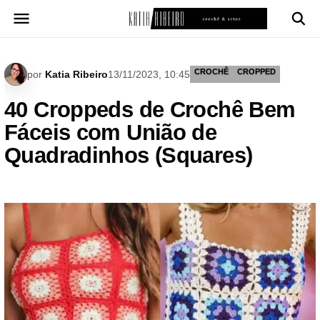
Pular
para
o
conteúdo
CROCHÊ
CROPPED
por
Katia Ribeiro
13/11/2023, 10:45
40 Croppeds de Crochê Bem
Fáceis com União de
Quadradinhos (Squares)